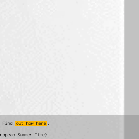
! Find
out how here
.
ropean Summer Time)