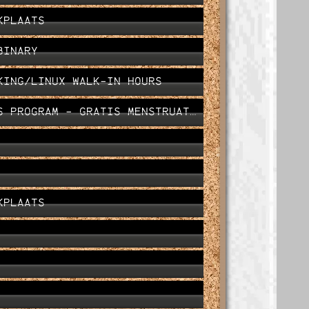
KPLAATS
BINARY
KING/LINUX WALK-IN HOURS
M - GRATIS MENSTRUATIE PRODUCTEN UITDELEN
KPLAATS