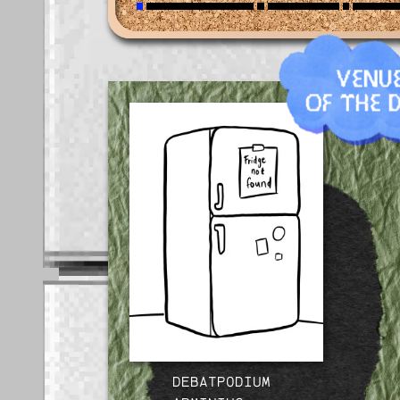
FRI AUG 14
23:00
ROTO
SAT AUG 15
13:00
KIOS
VENU
OF THE 
DEBATPODIUM