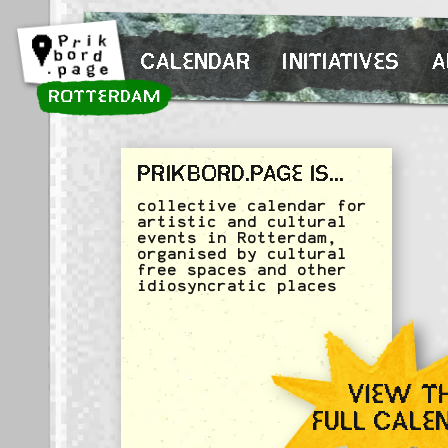
Skip to content
CALENDAR
INITIATIVES
A
ROTTERDAM
PRIKBORD.PAGE IS...
collective calendar for
artistic and cultural
events in Rotterdam,
organised by cultural
free spaces and other
idiosyncratic places
VIEW T
FULL CALE