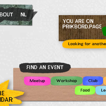
BOUT
NL
YOU ARE ON
PRIKBORD.PAGE
Looking for anothe
FIND AN EVENT
Meetup
Workshop
Club
Food
Le
HE
NDAR