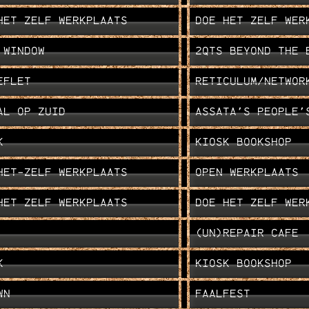
HET ZELF WERKPLAATS
DOE HET ZELF WER
 WINDOW
2QTS BEYOND THE 
EFLET
RETICULUM/NETWOR
AL OP ZUID
ASSATA'S PEOPLE'S PROGRA
K
KIOSK BOOKSHOP
HET-ZELF WERKPLAATS
OPEN WERKPLAATS
HET ZELF WERKPLAATS
DOE HET ZELF WER
(UN)REPAIR CAFE
K
KIOSK BOOKSHOP
WN
FAALFEST