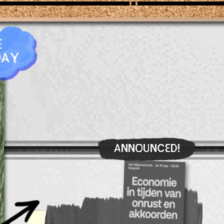
WN
DE ROTOWN ZOMERC
K
KIOSK BOOKSHOP
E
DAY
ANNOUNCED!