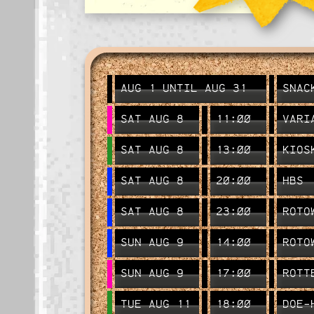
AUG 1 UNTIL AUG 31
SNAC
SAT AUG 8
11:00
VARI
SAT AUG 8
13:00
KIOS
SAT AUG 8
20:00
HBS
SAT AUG 8
23:00
ROTO
SUN AUG 9
14:00
ROTO
SUN AUG 9
17:00
ROTT
TUE AUG 11
18:00
DOE-