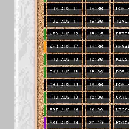
TUE AUG 11
18:00
DOE 
TUE AUG 11
19:00
TIME
WED AUG 12
18:15
PETT
WED AUG 12
19:00
GEMA
THU AUG 13
13:00
KIOS
THU AUG 13
18:00
DOE-
THU AUG 13
18:00
DOE 
THU AUG 13
18:30
CATU
FRI AUG 14
14:00
KIOS
FRI AUG 14
20:15
ROTO