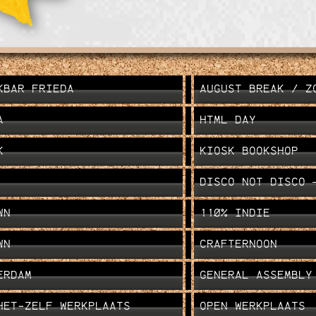
KBAR FRIEDA
AUGUST BREAK / Z
A
HTML DAY
K
KIOSK BOOKSHOP
DISCO NOT DISCO 
WN
110% INDIE
WN
CRAFTERNOON
ERDAM
GENERAL ASSEMBLY
HET-ZELF WERKPLAATS
OPEN WERKPLAATS