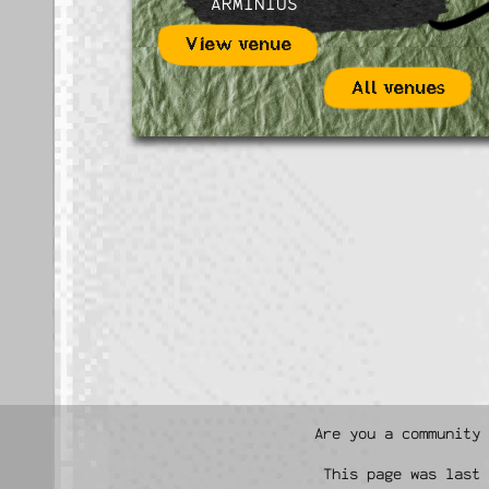
ARMINIUS
View venue
All venues
Are you a community
This page was last 