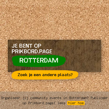
JE BENT OP
PRIKBORD.PAGE
ROTTERDAM
Zoek je een andere plaats?
Organiseer jij community events in Rotterdam? Publiceer
op Prikbord.page! lees
hier hoe
.