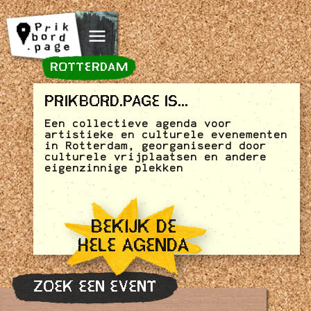
Spring naar inhoud
ROTTERDAM
PRIKBORD.PAGE IS...
Een collectieve agenda voor
artistieke en culturele evenementen
in Rotterdam, georganiseerd door
culturele vrijplaatsen en andere
eigenzinnige plekken
BEKIJK DE
HELE AGENDA
ZOEK EEN EVENT