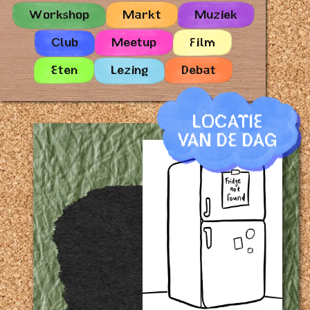
Workshop
Markt
Muziek
Club
Meetup
Film
Eten
Lezing
Debat
LOCATIE
VAN DE DAG