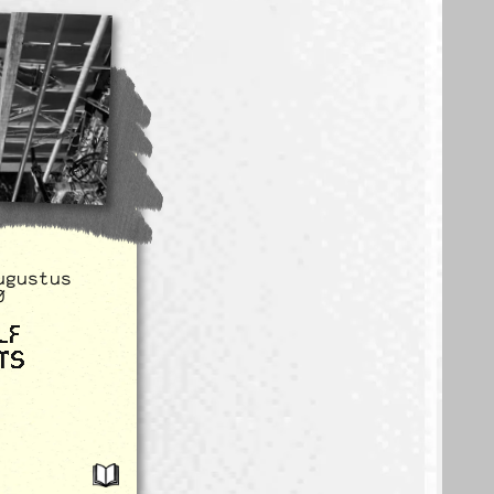
ugustus
0
LF
TS