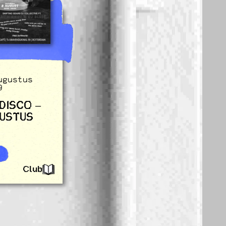
ugustus
9
DISCO –
USTUS
Club