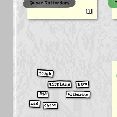
Queer Rotterdam
P