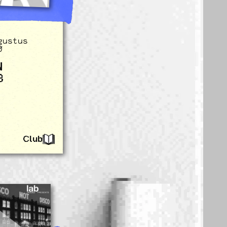
gustus
0
N
B
Club