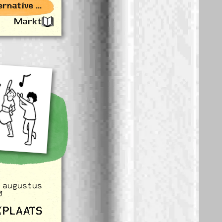
Rotterdam Alternative Events
Markt
 augustus
0
KPLAATS