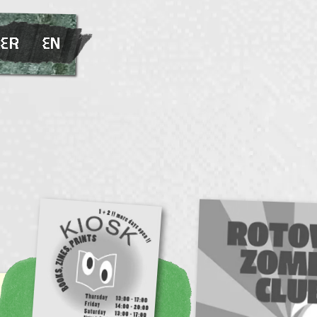
ER
EN