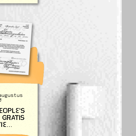
augustus
0
EOPLE'S
 GRATIS
IE
 UITDELEN