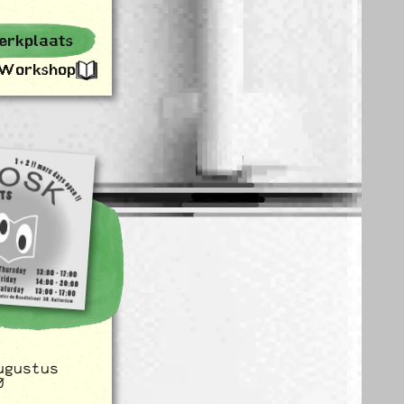
erkplaats
Workshop
ugustus
0