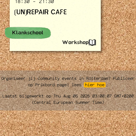
18:30 - 21:30
(UN)REPAIR CAFE
Klankschool
Workshop
Organiseer jij community events in Rotterdam? Publiceer
op Prikbord.page! lees
hier hoe
.
Laatst bijgewerkt op Thu Aug 06 2026 03:00:07 GMT+0200
(Central European Summer Time)