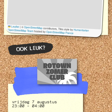
Leaflet
|
©
OpenStreetMap
contributors, Tiles style by
Humanitarian
OpenStreetMap Team
hosted by
OpenStreetMap France
OOK LEUK?
vrijdag 7 augustus
23:00 - 04:00