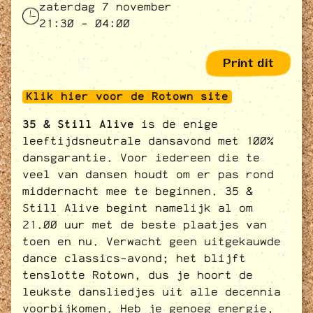
zaterdag 7 november
21:30 - 04:00
Print dit
Klik hier voor de Rotown site
35 & Still Alive
is de enige
leeftijdsneutrale dansavond met 100%
dansgarantie. Voor iedereen die te
veel van dansen houdt om er pas rond
middernacht mee te beginnen. 35 &
Still Alive begint namelijk al om
21.00 uur met de beste plaatjes van
toen en nu. Verwacht geen uitgekauwde
dance classics-avond; het blijft
tenslotte Rotown, dus je hoort de
leukste dansliedjes uit alle decennia
voorbijkomen. Heb je genoeg energie,