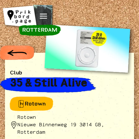
Spring naar inhoud
ROTTERDAM
Club
35 & Still Alive
Rotown
Rotown
Nieuwe Binnenweg 19 3014 GB,
Rotterdam