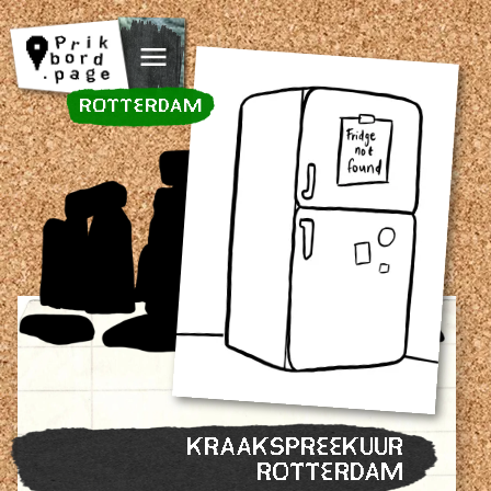
Spring naar inhoud
ROTTERDAM
KRAAKSPREEKUUR
ROTTERDAM