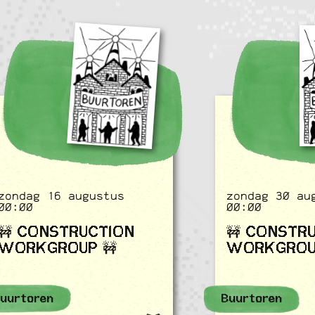
zondag 16 augustus
zondag 30 au
00:00
00:00
🚧 CONSTRUCTION
🚧 CONSTR
WORKGROUP 🚧
WORKGROU
uurtoren
Buurtoren