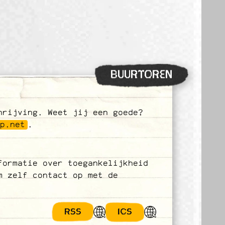
BUURTOREN
hrijving. Weet jij een goede?
up.net
.
formatie over toegankelijkheid
m zelf contact op met de
RSS
ICS