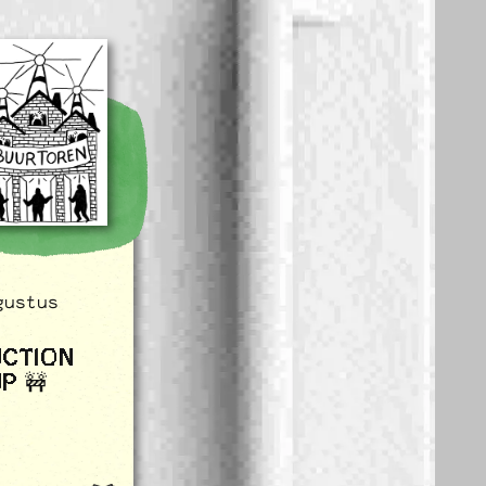
gustus
UCTION
P 🚧