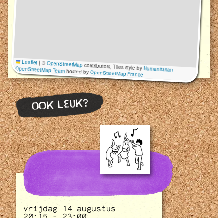
Leaflet
|
©
OpenStreetMap
contributors, Tiles style by
Humanitarian
OpenStreetMap Team
hosted by
OpenStreetMap France
OOK LEUK?
vrijdag 14 augustus
20:15 - 23:00