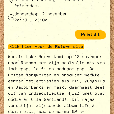
Rotterdam
donderdag 12 november
20:30 - 23:00
Print dit
Klik hier voor de Rotown site
Martin Luke Brown komt op 12 november
naar Rotown met zijn soulvolle mix van
indiepop, lo-fi en bedroom pop. De
Britse songwriter en producer werkte
eerder met artiesten als BTS, Yungblud
en Jacob Banks en maakt daarnaast deel
uit van indiecollectief FIZZ (met o.a.
dodie en Orla Gartland). Dit najaar
verschijnt zijn derde album life &
death etc., waarop warme 60’s-