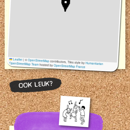
Leaflet
|
©
OpenStreetMap
contributors, Tiles style by
Humanitarian
OpenStreetMap Team
hosted by
OpenStreetMap France
OOK LEUK?