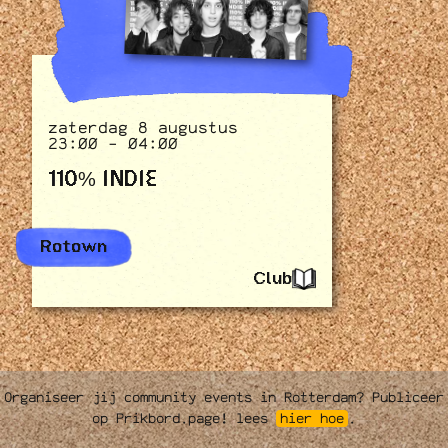
zaterdag 8 augustus
23:00 - 04:00
110% INDIE
Rotown
Club
Organiseer jij community events in Rotterdam? Publiceer
op Prikbord.page! lees
hier hoe
.