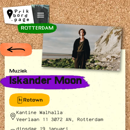
Spring naar inhoud
ROTTERDAM
Muziek
Iskander Moon
Rotown
Kantine Walhalla
Veerlaan 11 3072 AN, Rotterdam
dinsdag 19 januari