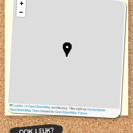
+
−
Leaflet
|
©
OpenStreetMap
contributors, Tiles style by
Humanitarian
OpenStreetMap Team
hosted by
OpenStreetMap France
OOK LEUK?