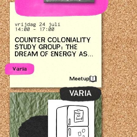
vrijdag 24 juli
14:00 - 17:00
COUNTER COLONIALITY
STUDY GROUP: THE
DREAM OF ENERGY AS
ENERGY - NIEUWE
DATUM!
Varia
Meetup
VARIA