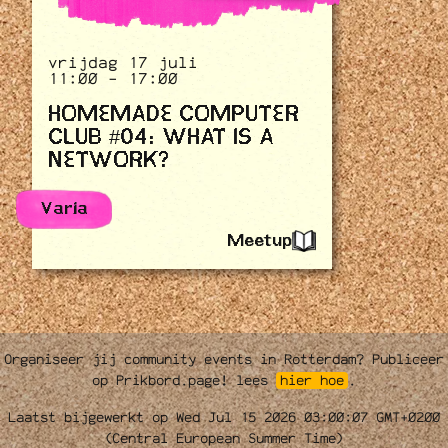
vrijdag 17 juli
11:00 - 17:00
HOMEMADE COMPUTER
CLUB #04: WHAT IS A
NETWORK?
Varia
Meetup
Organiseer jij community events in Rotterdam? Publiceer
op Prikbord.page! lees
hier hoe
.
Laatst bijgewerkt op Wed Jul 15 2026 03:00:07 GMT+0200
(Central European Summer Time)