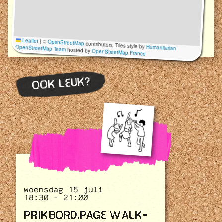
Leaflet
|
©
OpenStreetMap
contributors, Tiles style by
Humanitarian
OpenStreetMap Team
hosted by
OpenStreetMap France
OOK LEUK?
woensdag 15 juli
18:30 - 21:00
PRIKBORD.PAGE WALK-