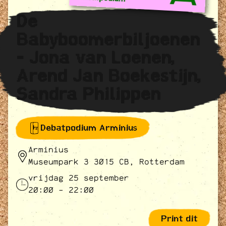
De
Babyboomerbiljoenen
- Jona van Loenen,
Arend Jan Boekestijn,
Sandra Philippen
Debatpodium Arminius
Arminius
Museumpark 3 3015 CB, Rotterdam
vrijdag 25 september
20:00 - 22:00
Print dit