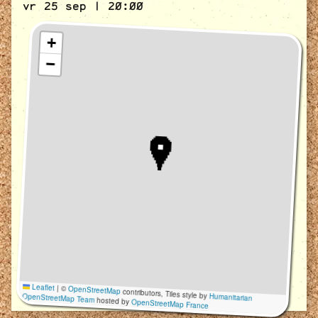
vr 25 sep | 20:00
+
−
Leaflet
|
©
OpenStreetMap
contributors, Tiles style by
Humanitarian
OpenStreetMap Team
hosted by
OpenStreetMap France