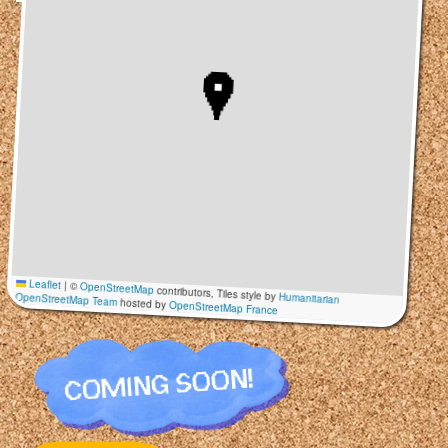
Leaflet
|
©
OpenStreetMap
contributors, Tiles style by
Humanitarian
OpenStreetMap Team
hosted by
OpenStreetMap France
COMING SOON!